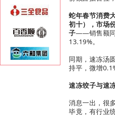
蛇年春节消费
初十），市场
子
——销售额同
13.19%。
同期，速冻汤圆
持平，微增0.1
速冻饺子与速
消息一出，很多
毕竟，有行业