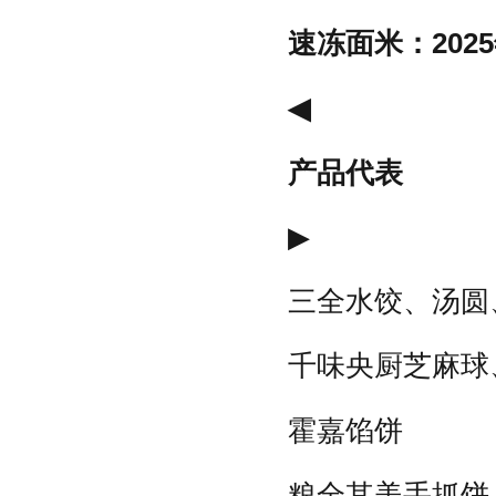
速冻面米：202
◀
产品代表
▶
三全水饺、汤圆
千味央厨芝麻球
霍嘉馅饼
粮全其美手抓饼