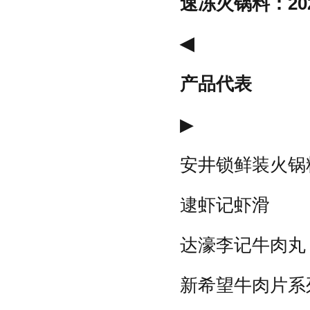
速冻火锅料：20
◀
产品代表
▶
安井锁鲜装火锅
逮虾记虾滑
达濠李记牛肉丸
新希望牛肉片系